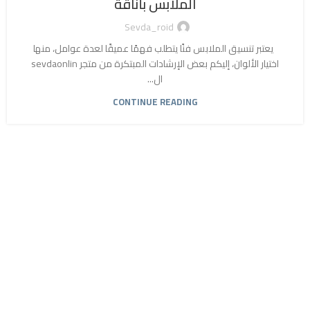
الملابس بأناقة
Sevda_roid
يعتبر تنسيق الملابس فنًا يتطلب فهمًا عميقًا لعدة عوامل، منها
اختيار الألوان، إليكم بعض الإرشادات المبتكرة من متجر sevdaonlin
ال...
CONTINUE READING