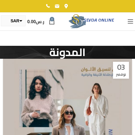
0
ر.س
0.00
SAR
TRY
المدونة
03
نوفمبر