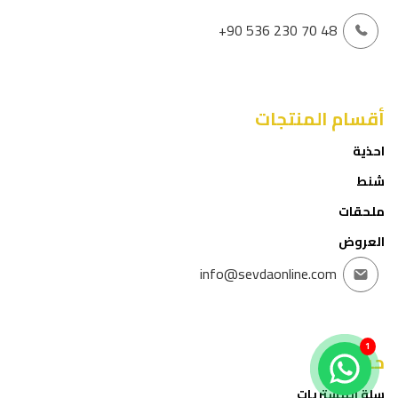
+90 536 230 70 48
أقسام المنتجات
احذية
شنط
ملحقات
العروض
info@sevdaonline.com
1
حسابي
سلة المشتريات