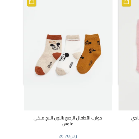
تيات
جوارب بناتي باللون الوردي مطبوعة
ر.س
17.85
مادي
جوارب للأطفال الرضع باللون البيج ميكي
ماوس
ر.س
26.78