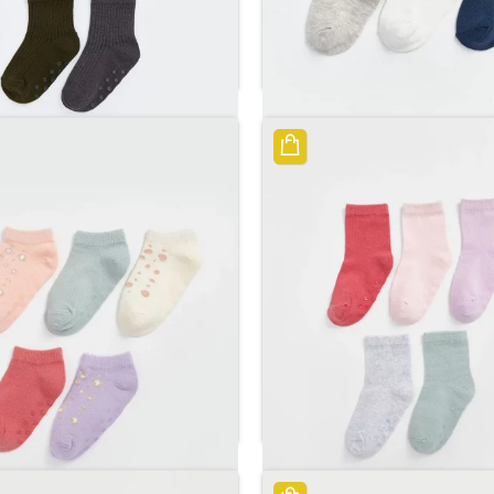
ل أوف وايت مكونة من 3 قطع
جوارب باللون البني الفاتح للأولاد 
ر.س
19.34
ر.س
29.76