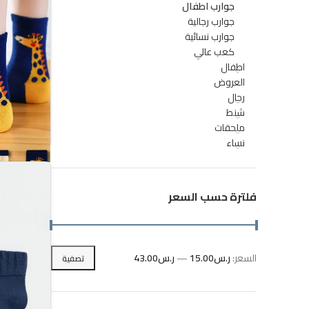
جوارب اطفال
جوارب رجالية
جوارب نسائية
كعب عالي
اطفال
العروض
رجال
شنط
ملحقات
نساء
فلترة حسب السعر
5 أزواج من جوارب الأطفال بنقش الزرافة
السعر:
ر.س15.00
—
ر.س43.00
تصفية
أعلى
أدنى
سعر
سعر