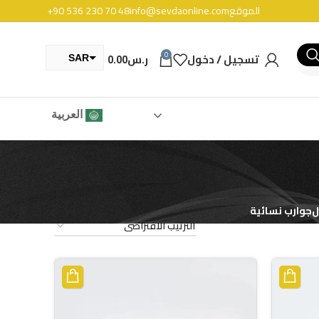
الموقع
info@sevdaonline.com
+90 536 230 70 48
0
تسجيل / دخول
ر.س
0.00
SAR
TRY
العربية
ل
جوارب نسائية