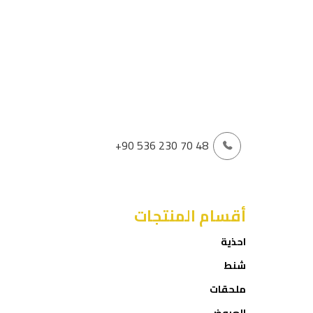
+90 536 230 70 48
أقسام المنتجات
احذية
شنط
ملحقات
العروض