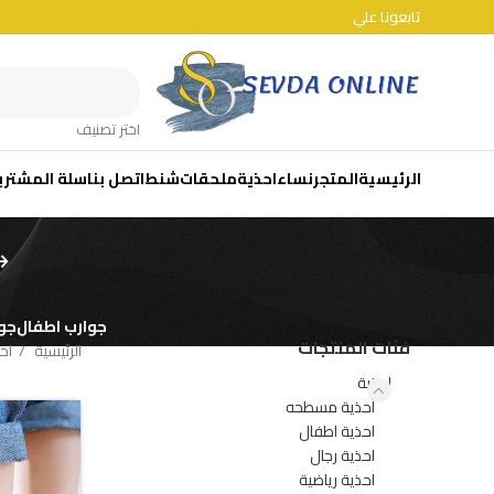
تابعونا علي
اختر تصنيف
الرئيسية
المتجر
نساء
احذية
ملحقات
شنط
اتصل بنا
سلة المشتري
جوارب اطفال
جوا
فئات المنتجات
الرئيسية
اح
احذية
أحذية مسطحه
احذية اطفال
احذية رجال
احذية رياضية