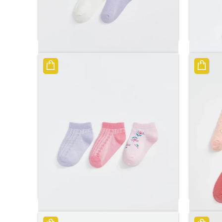
الصغار
جوارب باللون الوردي المخططة للفتيات
الصغيرات
ر.س
26.78