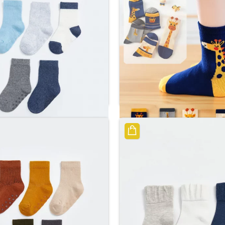
جوارب أساسية باللون الأزرق للأولاد
ر.س
29.76
ر.س
14.40