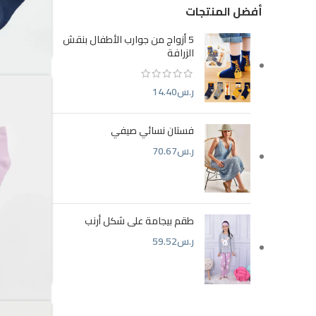
أفضل المنتجات
5 أزواج من جوارب الأطفال بنقش
الزرافة
ر.س
14.40
فستان نسائي صيفي
جوارب اطفا
ر.س
70.67
طقم بيجامة على شكل أرنب
ر.س
59.52