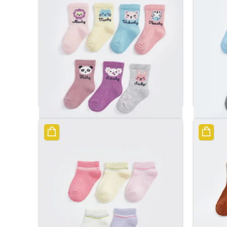
 الصغار
جوارب أنيقة باللون الوردي مطبوعة للفتيات
الصغيرات
ر.س
41.66