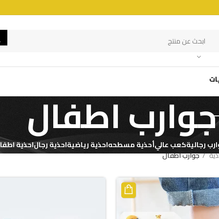
ات
جوارب اطفال
رب رجالية
كعب عالي
أحذية مسطحه
احذية رياضية
احذية رجال
احذية اطفا
ذية
جوارب اطفال