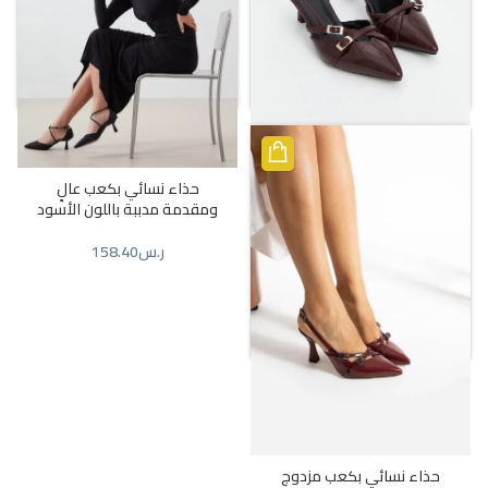
ر.س
102.96
ر.س
237.44
حذاء نسائي بكعب عالٍ بطرف
حذاء نسائي بكعب عالٍ
مدبب باللون البيج
ومقدمة مدببة باللون الأسود
ر.س
158.40
ر.س
158.40
حذاء نسائي بكعب مزدوج