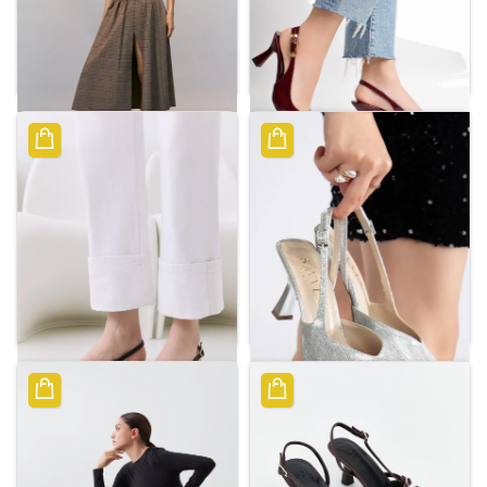
حذاء أنيق بكعب عالٍ ومشبك
حذاء بكعب منخفض مدبب
من الخلف
مفتوح من الخلف
ر.س
83.94
ر.س
236.02
حذاء سهرة نسائي بكعب
حذاء كلاسيكي الأسود بكعب
ستيليتو وتفاصيل حجر
عالٍ