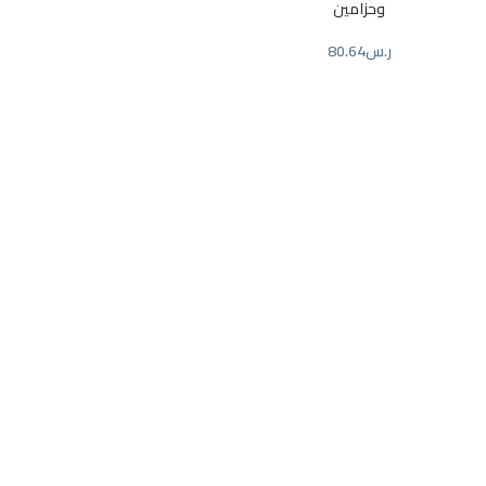
وحزامين
ر.س
80.64