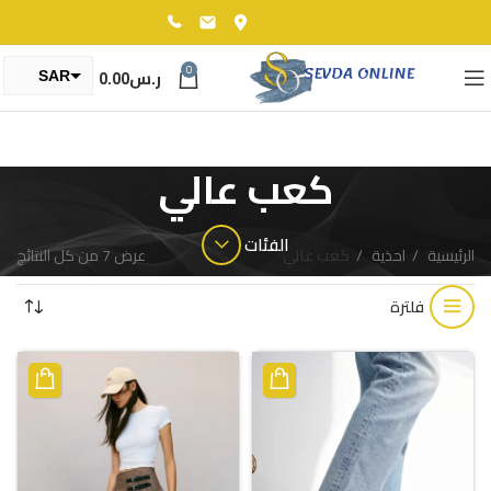
0
ر.س
0.00
SAR
TRY
كعب عالي
الفئات
الرئيسية
احذية
كعب عالي
عرض ⁦7⁩ من كل النتائج
فلترة