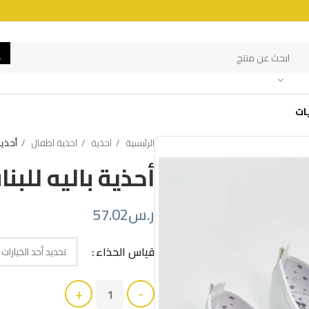
ات
الرئيسية
احذية
احذية اطفال
أحذية
أحذية باليه للب
ر.س
57.02
قياس الحذاء