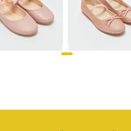
باليه للبنات باللون الوردي اللامع
أحذية باليه للبنات مزينة بتفاصيل زه
ر.س
63.36
ر.س
79.20