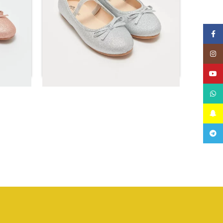
Facebook
Instagram
YouTube
WhatsApp
Snapchat
أحذية باليه للبنات باللون الرمادي اللامع
أحذية 
Telegram
ر.س
63.36