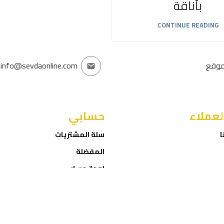
بأناقة
CONTINUE READING
موقع
info@sevdaonline.com
لعملاء
حسابي
ا
سلة المشتريات
المفضلة
لوحة حسابي
إتمام الطلب
ROID
Sevda Online Store
2025 CREATED BY
NET
. PREMIUM E-COMMERCE
SOLUTIONS.