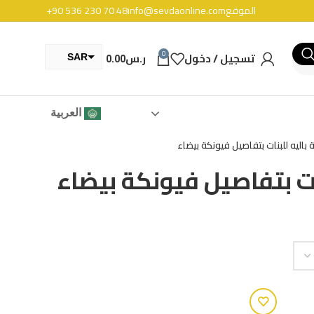
الموقع
info@sevdaonline.com
+90 536 230 70 48
0
تسجيل / دخول
ر.س
0.00
SAR
TRY
العربية
 باليه للبنات بتفاصيل فيونكة بيضاء
نات بتفاصيل فيونكة بيضاء