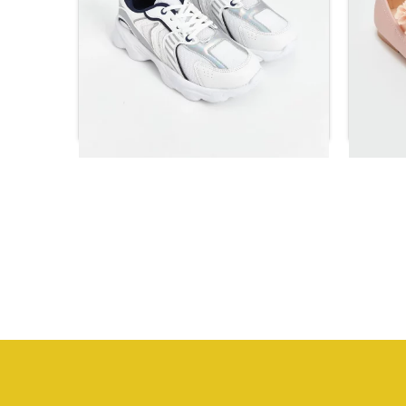
ور وردية
حذاء رياضي أبيض برباط للفتيات
حذاء ر
ر.س
110.88