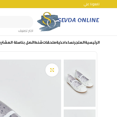
تابعونا علي
اختر تصنيف
الرئيسية
المتجر
نساء
احذية
ملحقات
شنط
اتصل بنا
سلة المشتري
Click to enlarge