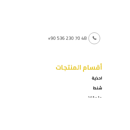
+90 536 230 70 48
أقسام المنتجات
احذية
شنط
ملحقات
العروض