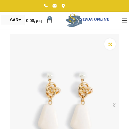
0
ر.س
0.00
SAR
TRY
Click to enlarge