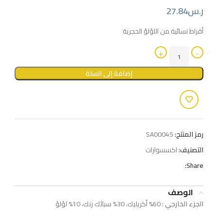
ر.س
27.84
أقراط نسائية من اللؤلؤ الحجرية
إضافة إلى السلة
رمز المنتج:
SA00045
التصنيف:
اكسسوارات
Share:
الوصف
الجزء الخارجي
: 60% أكريليك، 30% سبائك زنك، 10% لؤلؤ