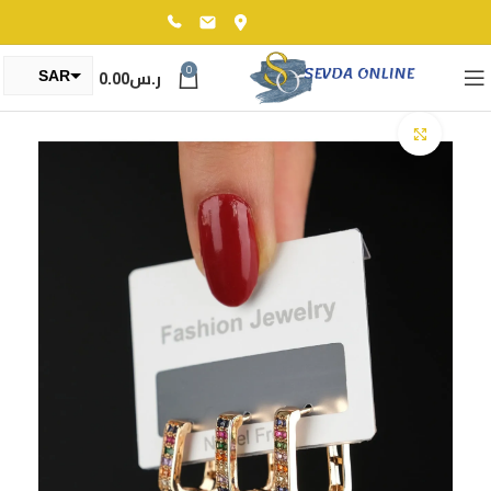
0
ر.س
0.00
SAR
TRY
Click to enlarge