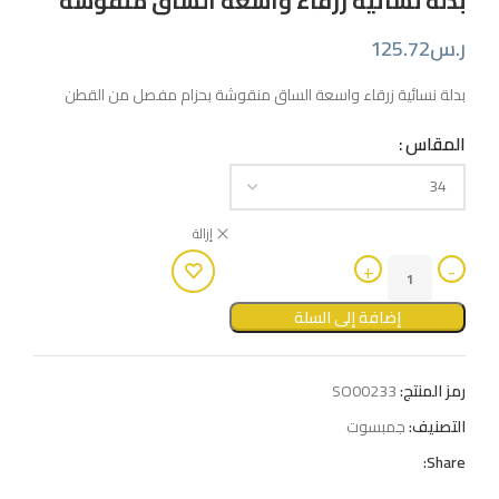
بدلة نسائية زرقاء واسعة الساق منقوشة
ر.س
125.72
بدلة نسائية زرقاء واسعة الساق منقوشة بحزام مفصل من القطن
المقاس
إزالة
إضافة إلى السلة
رمز المنتج:
SO00233
التصنيف:
جمبسوت
Share: