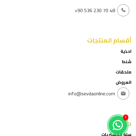
+90 536 230 70 48
أقسام المنتجات
احذية
شنط
ملحقات
العروض
info@sevdaonline.com
1
حسابي
سلة المشتريات