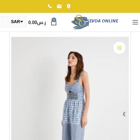
0
ر.س
0.00
SAR
TRY
Click to enlarge