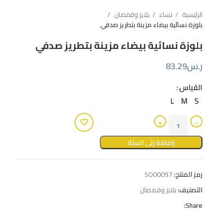
الرئيسية
نساء
بلايز وقمصان
بلوزة نسائية بيضاء مزينة بتطريز صدفي
بلوزة نسائية بيضاء مزينة بتطريز صدفي
ر.س
83.29
القياس
L
M
S
إضافة إلى السلة
رمز المنتج:
SO00097
التصنيف:
بلايز وقمصان
Share: