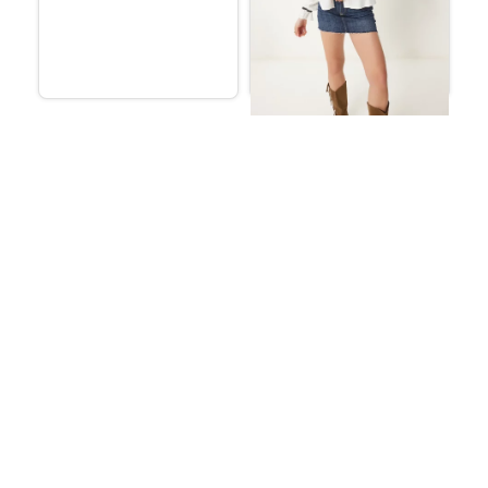
بلوزة قميص قطنية مطرزة
باللون الأبيض
ر.س
89.02