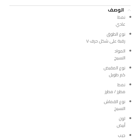
الوصف
نمط
عادي
نوع الطوق
رقبة على شكل حرف V
المواد
النسيج
نوع المقبض
كم طويل
نمط
مطرز / مطرز
نوع القماش
النسيج
لون
أبيض
جيب