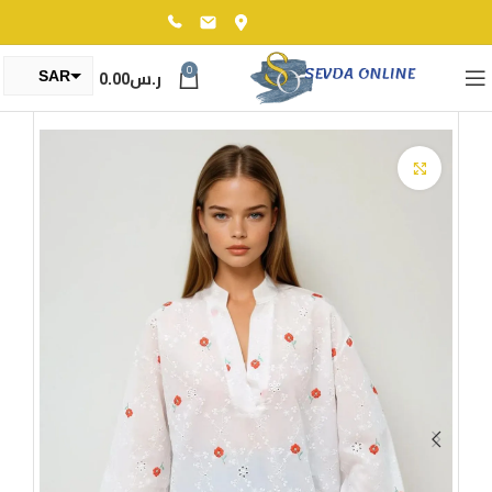
0
ر.س
0.00
SAR
TRY
Click to enlarge