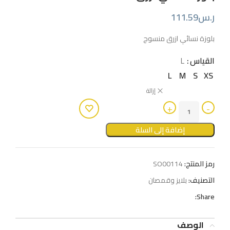
ر.س
111.59
بلوزة نسائي ازرق منسوج
القياس
L
L
M
S
XS
إزالة
إضافة إلى السلة
رمز المنتج:
SO00114
التصنيف:
بلايز وقمصان
Share:
الوصف