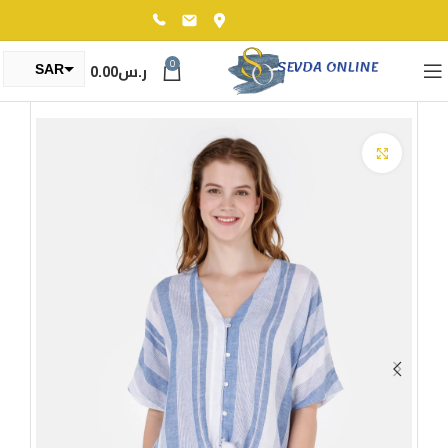
0
ر.س
0.00
SAR
TRY
Click to enlarge