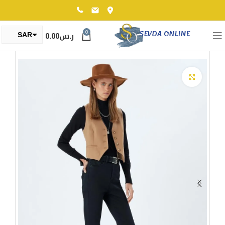
0
ر.س
0.00
SAR
TRY
Click to enlarge