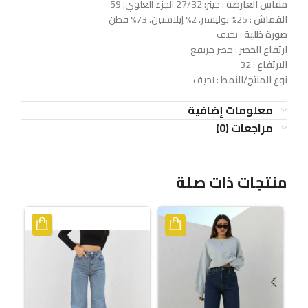
مقاس العارضة
: جينز: 27/32 الجزء العلوي: 59
القماش
: 25% بوليستر، 2% إيلاستين، 73% قطن
صورة ظلية
: نحيف
ارتفاع الخصر
: خصر مرتفع
الارتفاع
: 32
نوع المنتج/النمط
: نحيف
معلومات إضافية
مراجعات (0)
منتجات ذات صلة