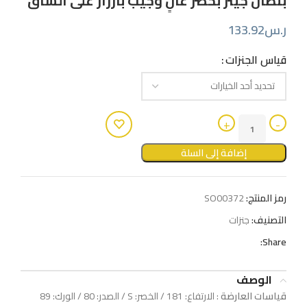
بنطال جينز بخصر عالٍ وجيب بأزرار على الساق
ر.س
133.92
قياس الجنزات
إضافة إلى السلة
رمز المنتج:
SO00372
التصنيف:
جنزات
Share:
الوصف
قياسات العارضة
: الارتفاع: 181 / الخصر: S / الصدر: 80 / الورك: 89