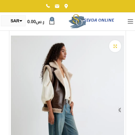
0
ر.س
0.00
SAR
TRY
Click to enlarge