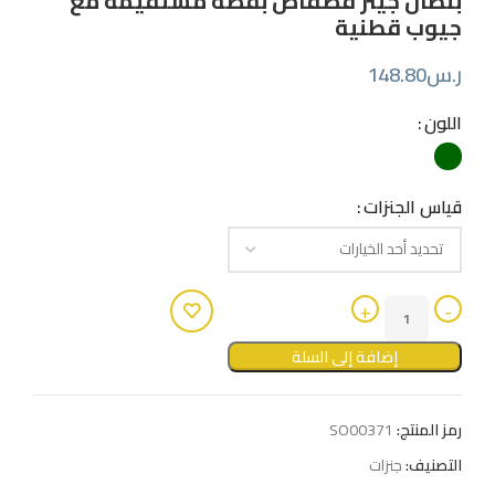
بنطال جينز فضفاض بقصة مستقيمة مع
جيوب قطنية
ر.س
148.80
اللون
قياس الجنزات
إضافة إلى السلة
رمز المنتج:
SO00371
التصنيف:
جنزات