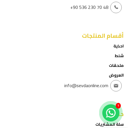
+90 536 230 70 48
أقسام المنتجات
احذية
شنط
ملحقات
العروض
info@sevdaonline.com
1
حسابي
سلة المشتريات