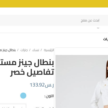
ات
الرئيسية
نساء
جنزات
بنطال جينز 
بنطال جينز مست
تفاصيل خصر
ر.س
133.92
اللون