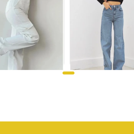
ون جينز كاجوال أزرق من الليكرا
بنطلون جينز نسائي أبيض بخصر مرتف
متعددة
ر.س
76.03
ر.س
94.88