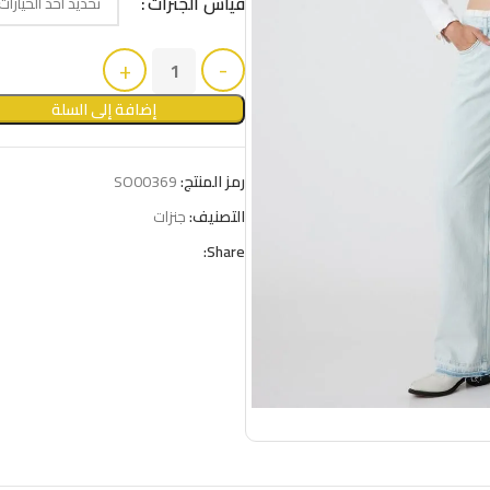
قياس الجنزات
إضافة إلى السلة
رمز المنتج:
SO00369
التصنيف:
جنزات
Share: