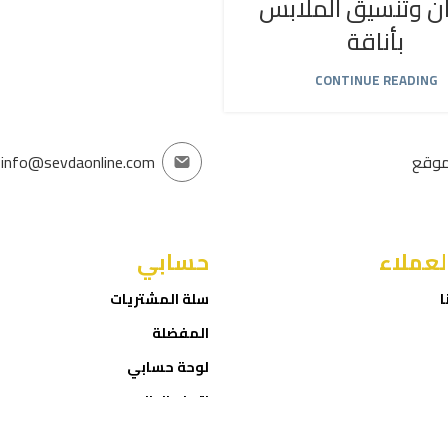
ان وتنسيق الملابس
بأناقة
CONTINUE READING
موقع
info@sevdaonline.com
لعملاء
حسابي
ا
سلة المشتريات
المفضلة
لوحة حسابي
إتمام الطلب
ROID
Sevda Online Store
2025 CREATED BY
NET
. PREMIUM E-COMMERCE