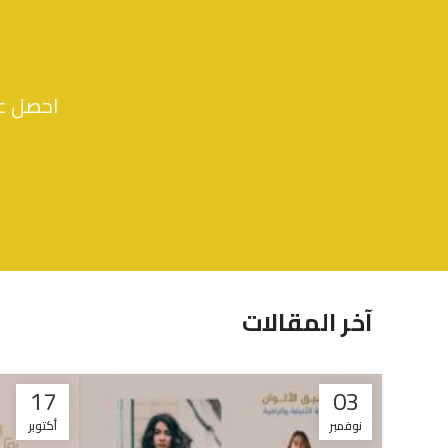
احصل عل
آخر المقالات
17
03
نوفمبر
أكتوبر