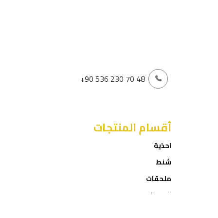
+90 536 230 70 48
أقسام المنتجات
احذية
شنط
ملحقات
العروض