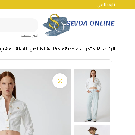
تابعونا علي
اختر تصنيف
الرئيسية
المتجر
نساء
احذية
ملحقات
شنط
اتصل بنا
سلة المشتري
Click to enlarge