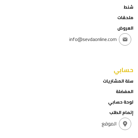
شنط
ملحقات
العروض
info@sevdaonline.com
حسابي
سلة المشتريات
المفضلة
لوحة حسابي
إتمام الطلب
الموقع