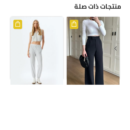
منتجات ذات صلة
بنطال رياضي بخصر مزدوج،
ورباط، وجيب،
بنطال DB بشريط فيلكرو
بالازو
ر.س
111.60
ر.س
50.88