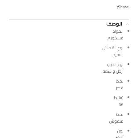
Share:
الوصف
المواد
فسكوزي
نوع القماش
النسيج
نوع الخبب
أرجل واسعة
نمط
قصر
وَسَط
66
نمط
منقوش
لون
أخضر