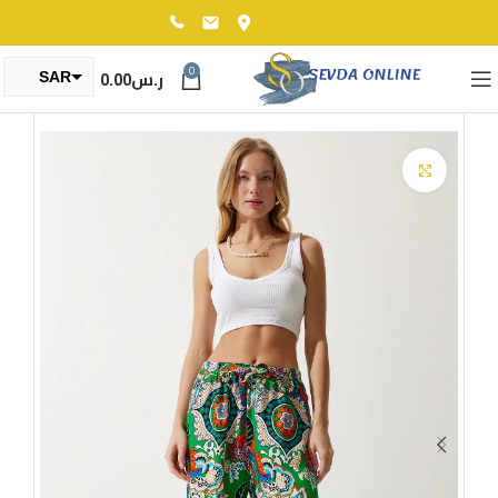
0
ر.س
0.00
SAR
TRY
Click to enlarge