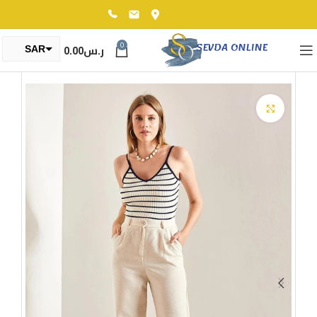
0
ر.س
0.00
SAR
TRY
Click to enlarge