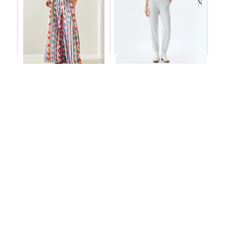
بنطال رياضي بخصر مزدوج،
بنطال نسائي مختلط منقوش
ورباط، وجيب،
وفضفاض مع جيوب
ر.س
111.60
ر.س
81.56