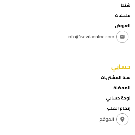
شنط
ملحقات
العروض
info@sevdaonline.com
حسابي
سلة المشتريات
المفضلة
لوحة حسابي
إتمام الطلب
الموقع