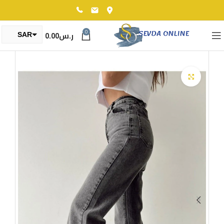
0
ر.س
0.00
SAR
TRY
Click to enlarge