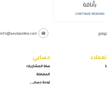
بأناقة
CONTINUE READING
موقع
info@sevdaonline.com
لعملاء
حسابي
ا
سلة المشتريات
المفضلة
لوحة حسابي
إتمام الطلب
ROID
Sevda Online Store
2025 CREATED BY
NET
. PREMIUM E-COMMERCE
SOLUTIONS.