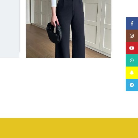
Facebook
Instagram
YouTube
WhatsApp
Snapchat
بنطلون 
Telegram
بنطال DB بشريط فيلكرو بالازو
ر.س
50.88