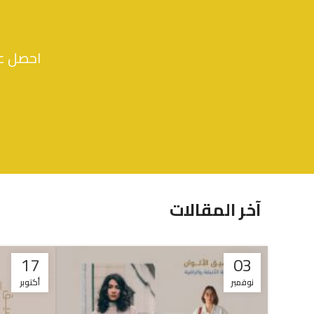
احصل عل
آخر المقالات
17
03
نوفمبر
أكتوبر