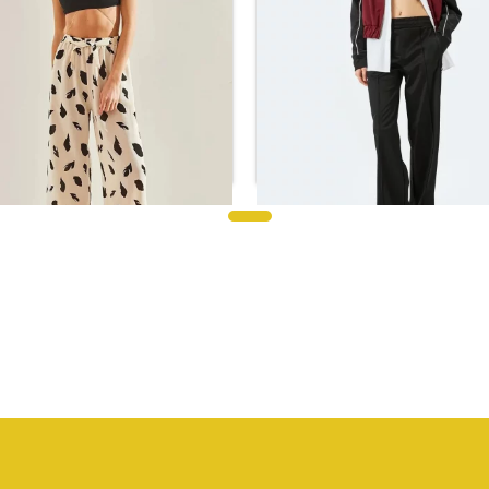
رياضي ذو ساق واسعة وخصر مضلع
وجيب خصر مرن
بنطلون كتان منقوش
ر.س
139.39
ر.س
69.18