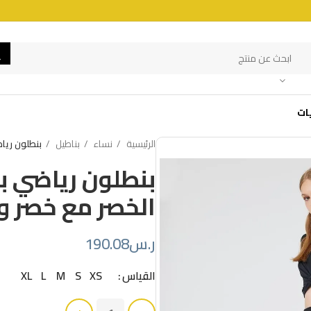
ات
الرئيسية
نساء
بناطيل
بنطلون ريا
بنطلون رياضي ب
الخصر مع خصر و
ر.س
190.08
القياس
XS
S
M
L
XL