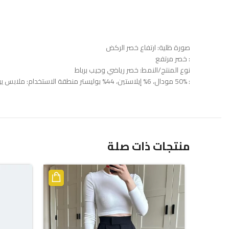
صورة ظلية: ارتفاع خصر الركض
: خصر مرتفع
نوع المنتج/النمط: خصر رياضي وجيب برباط
: 50% مودال، 6% إيلاستين، 44% بوليستر منطقة الاستخدام: ملابس يومية، أنشطة رياضية معلومات الموديل: الارتفاع: 176 / الخصر: S / الصدر: 80 / الورك: 90 / الجينز: 27/32 / الجزء العلوي: 60
منتجات ذات صلة