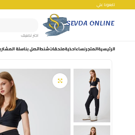
تابعونا علي
اختر تصنيف
الرئيسية
المتجر
نساء
احذية
ملحقات
شنط
اتصل بنا
سلة المشتري
Click to enlarge