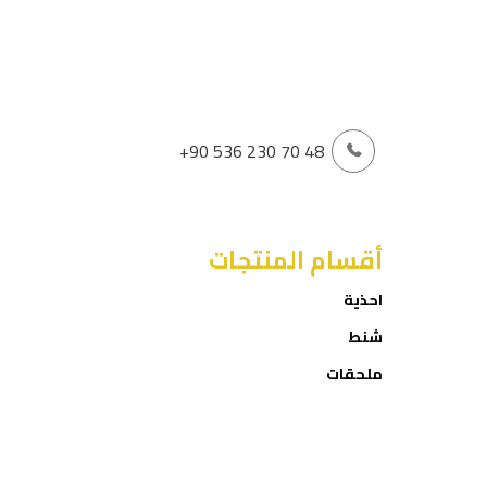
+90 536 230 70 48
أقسام المنتجات
احذية
شنط
ملحقات
العروض