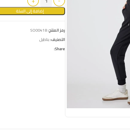
إضافة إلى السلة
رمز المنتج:
SO00418
التصنيف:
بناطيل
Share: