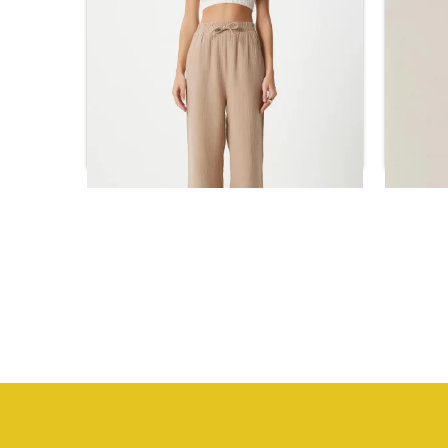
بنطلون نسائي بقصّة
بنطلون 
ر.س
82.68