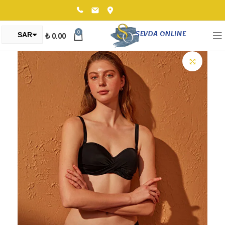
0
₺
0.00
SAR
TRY
Click to enlarge