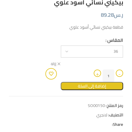
بيكيني نسائي أسود علوي
ر.س
89.28
قطعة بيكيني نسائي أسود علوي
المقاس
إزالة
إضافة إلى السلة
رمز المنتج:
SO00150
التصنيف:
لانجري
Share: