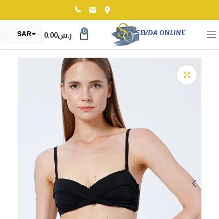
0
ر.س
0.00
SAR
TRY
Click to enlarge