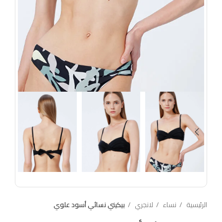
الرئيسية
نساء
لانجري
بيكيني نسائي أسود علوي