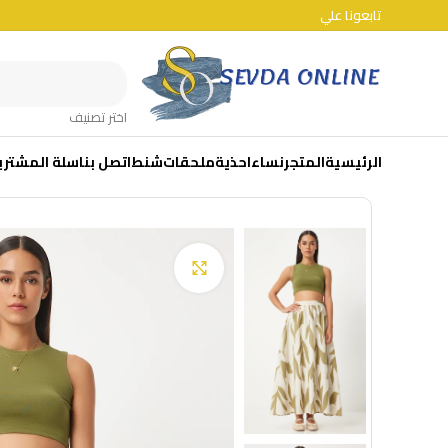
تابعونا علي
اختر تصنيف
الرئيسية
المتجر
نساء
احذية
ملحقات
شنط
اتصل بنا
سلة المشتري
Click to enlarge