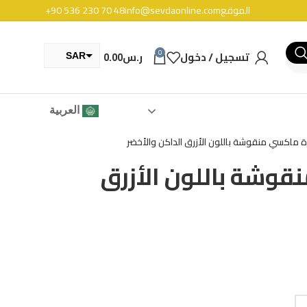
الموقع
info@sevdaonline.com
+90 536 230 70 48
0
تسجيل / دخول
ر.س
0.00
SAR
TRY
العربية
ة ماكسي منقوشة باللون الأزرق الداكن والأخضر
قوشة باللون الأزرق