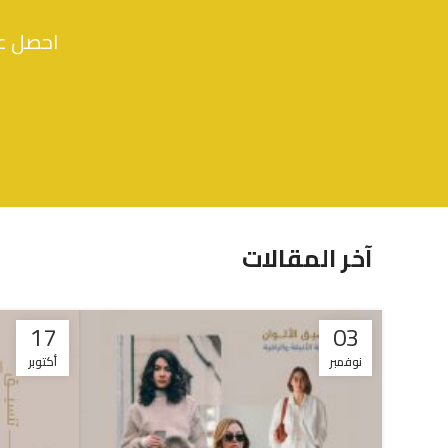
احصل عل
آخر المقالات
17
03
نوفمبر
أكتوبر