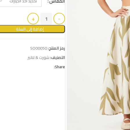
المقاس
إضافة إلى السلة
رمز المنتج:
SO00050
التصنيف:
شورت & تنانير
Share: