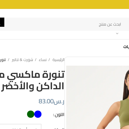
ات
الرئيسية
نساء
شورت & تنانير
تنور
تنورة ماكسي من
الداكن والأخضر
ر.س
83.00
اللون