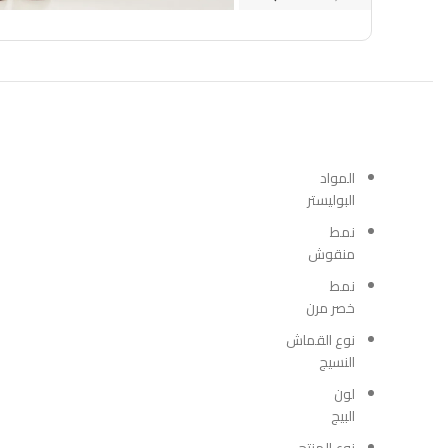
المواد
البوليستر
نمط
منقوش
نمط
خصر مرن
نوع القماش
النسيج
لون
البيج