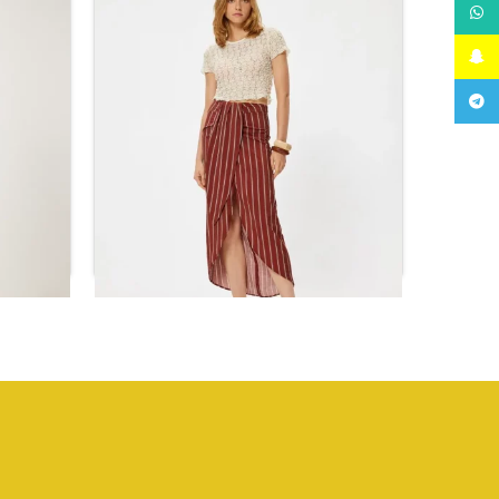
WhatsApp
Snapchat
Telegram
تنورة ضيقة مخطط بالبني
ر.س
119.04
تن