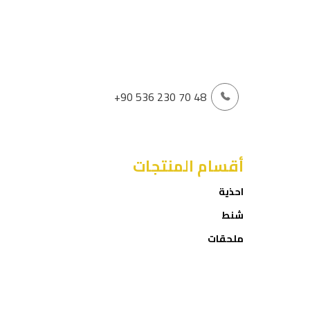
+90 536 230 70 48
أقسام المنتجات
احذية
شنط
ملحقات
العروض