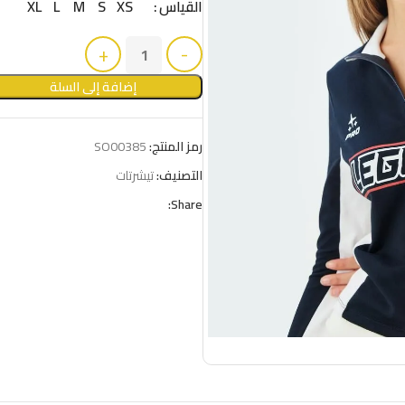
القياس
XS
S
M
L
XL
إضافة إلى السلة
رمز المنتج:
SO00385
التصنيف:
تيشرتات
Share: