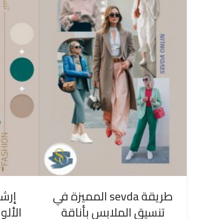
طريقة sevda المميزة في
إرشا
تنسيق الملابس بأناقة
الألو