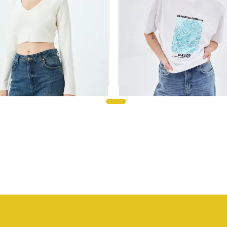
تي شيرت بأكمام طويلة ورقبة عل
ي شيرت أبيض برقبة دائرية
حرف V
ر.س
25.92
ر.س
95.04