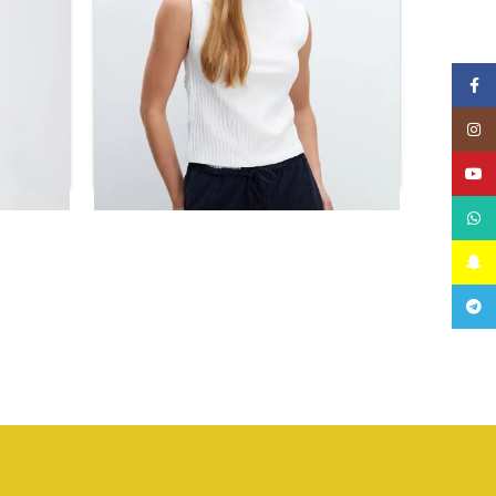
Facebook
Instagram
YouTube
WhatsApp
Snapchat
بلوزة نسائية مزخرفة برقبة دائرية
ت
Telegram
ر.س
59.52