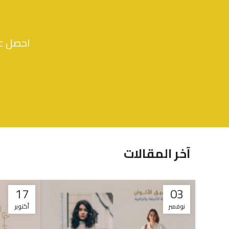
احصل عل
آخر المقالات
17
03
نوفمبر
أكتوبر