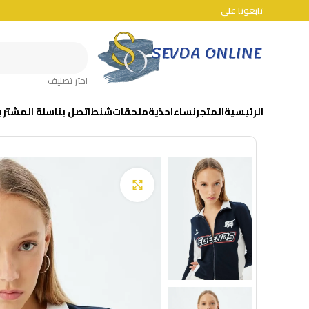
تابعونا علي
اختر تصنيف
الرئيسية
المتجر
نساء
احذية
ملحقات
شنط
اتصل بنا
سلة المشتري
Click to enlarge