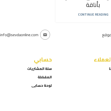
بأناقة
CONTINUE READING
موقع
info@sevdaonline.com
لعملاء
حسابي
ا
سلة المشتريات
المفضلة
لوحة حسابي
إتمام الطلب
ROID
Sevda Online Store
2025 CREATED BY
NET
. PREMIUM E-COMMERCE
SOLUTIONS.