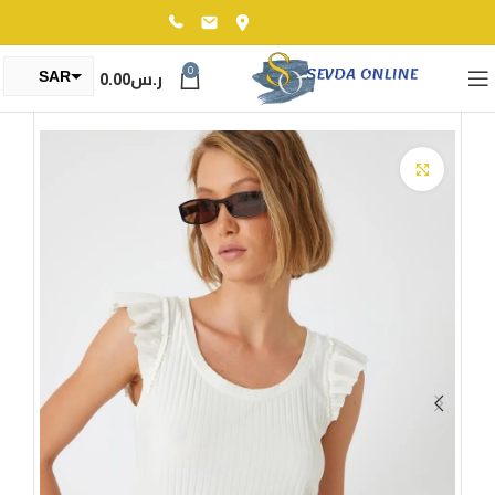
0
ر.س
0.00
SAR
TRY
Click to enlarge