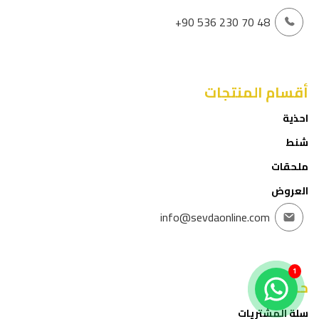
+90 536 230 70 48
أقسام المنتجات
احذية
شنط
ملحقات
العروض
info@sevdaonline.com
1
حسابي
سلة المشتريات