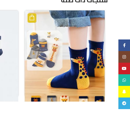
Facebook
Instagram
YouTube
WhatsApp
Snapchat
Telegram
جوارب أس