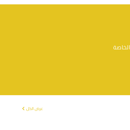
ر.س
17.85
الخاصة
عرض الكل