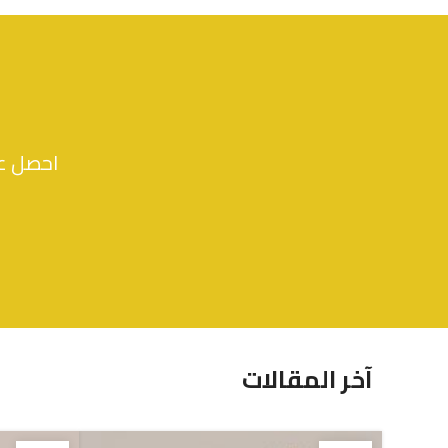
5 أزواج من جوارب الأطفال بنقش الزرافة
ر.س
14.40
احصل عل
آخر المقالات