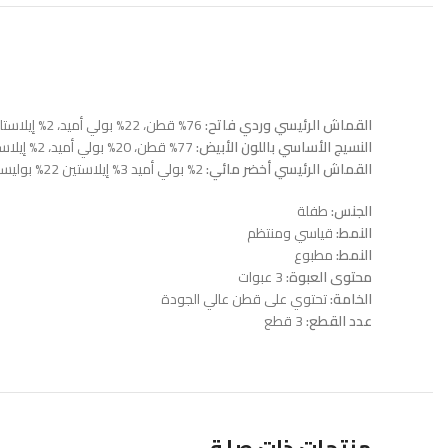
القماش الرئيسي وردي فاتح:
76% قطن، 22% بولي أميد، 2% إيلاستان
النسيج الأساسي باللون الأبيض:
77% قطن، 20% بولي أميد، 2% إيلاستين، 1% بوليستر
القماش الرئيسي أخضر مائي:
2% بولي أميد 3% إيلاستين 22% بوليستر 73% قطن
الجنس:
طفلة
النمط:
قياسي ومنتظم
النمط:
مطبوع
محتوى العبوة:
3 عبوات
الخامة:
تحتوي على قطن عالي الجودة
عدد القطع:
3 قطع
منتجات ذات صلة