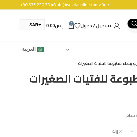
الموقع
info@sevdaonline.com
+90 536 230 70 48
0
تسجيل / دخول
ر.س
0.00
SAR
TRY
العربية
ب بيضاء مطبوعة للفتيات الصغيرات
بوعة للفتيات الصغيرات
إزالة