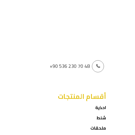
+90 536 230 70 48
أقسام المنتجات
احذية
شنط
ملحقات