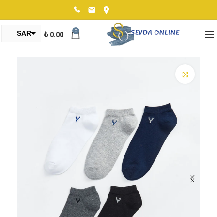
0
₺
0.00
SAR
TRY
Click to enlarge