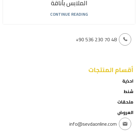
الملابس بأناقة
CONTINUE READING
+90 536 230 70 48
أقسام المنتجات
احذية
شنط
ملحقات
العروض
info@sevdaonline.com