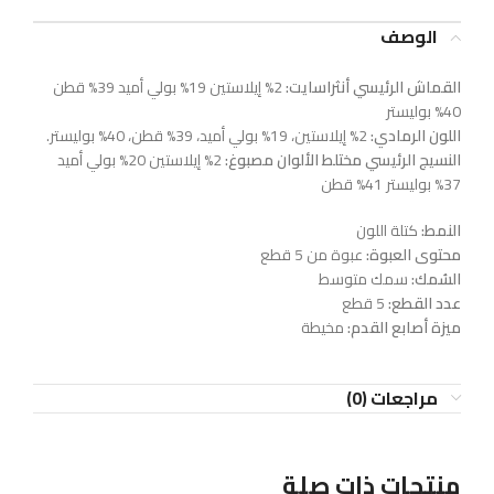
الوصف
القماش الرئيسي أنثراسايت:
2% إيلاستين 19% بولي أميد 39% قطن
40% بوليستر
اللون الرمادي:
2% إيلاستين، 19% بولي أميد، 39% قطن، 40% بوليستر.
النسيج الرئيسي مختلط الألوان مصبوغ:
2% إيلاستين 20% بولي أميد
37% بوليستر 41% قطن
النمط:
كتلة اللون
محتوى العبوة:
عبوة من 5 قطع
السُمك:
سمك متوسط
عدد القطع:
5 قطع
ميزة أصابع القدم:
مخيطة
مراجعات (0)
منتجات ذات صلة