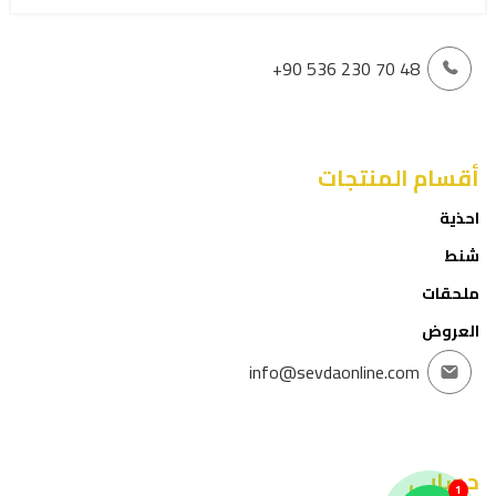
+90 536 230 70 48
أقسام المنتجات
احذية
شنط
ملحقات
العروض
info@sevdaonline.com
حسابي
1