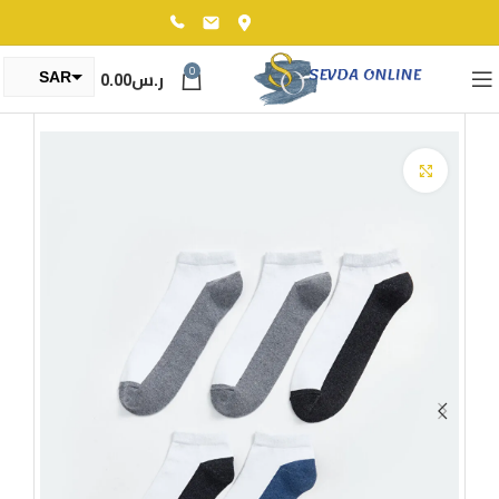
0
ر.س
0.00
SAR
TRY
Click to enlarge