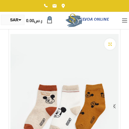
0
ر.س
0.00
SAR
TRY
Click to enlarge