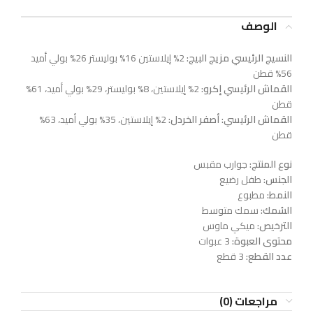
الوصف
النسيج الرئيسي مزيج البيج:
2% إيلاستين 16% بوليستر 26% بولي أميد
56% قطن
القماش الرئيسي إكرو:
2% إيلاستين، 8% بوليستر، 29% بولي أميد، 61%
قطن
القماش الرئيسي: أصفر الخردل:
2% إيلاستين، 35% بولي أميد، 63%
قطن
نوع المنتج:
جوارب مقبس
الجنس:
طفل رضيع
النمط:
مطبوع
السُمك:
سمك متوسط
الترخيص:
ميكي ماوس
محتوى العبوة:
3 عبوات
عدد القطع:
3 قطع
مراجعات (0)