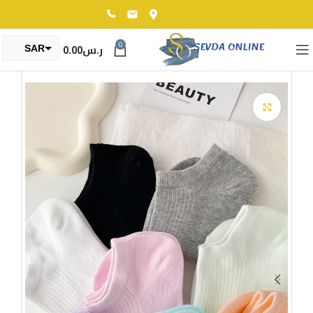
0
ر.س
0.00
SAR
TRY
Click to enlarge