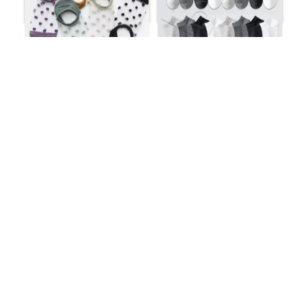
جوارب بنطلون قطنية
جوارب تول منقوشة من – 5
للجنسين من 8 أزواج،لون
أزواج
أبيض كلاسيكي
ر.س
23.76
ر.س
18.89