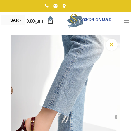
0
ر.س
0.00
SAR
TRY
Click to enlarge