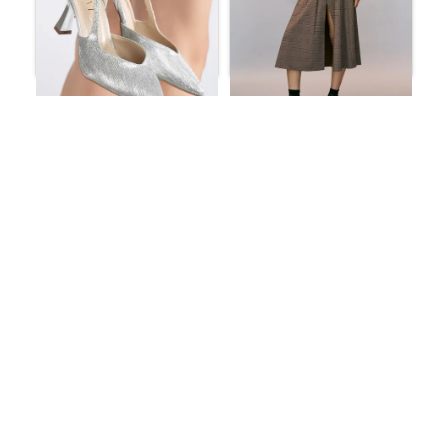
حذاء بكعب منخفض مدبب
حذاء سهرة نسائي بكعب
مفتوح من الخلف
ستيليتو وتفاصيل حجر
ر.س
236.02
ر.س
102.96