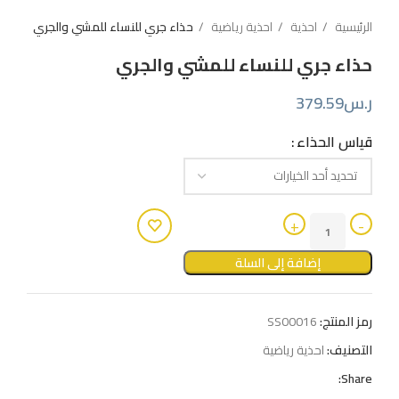
الرئيسية
احذية
احذية رياضية
حذاء جري للنساء للمشي والجري
حذاء جري للنساء للمشي والجري
ر.س
379.59
قياس الحذاء
إضافة إلى السلة
رمز المنتج:
SS00016
التصنيف:
احذية رياضية
Share: