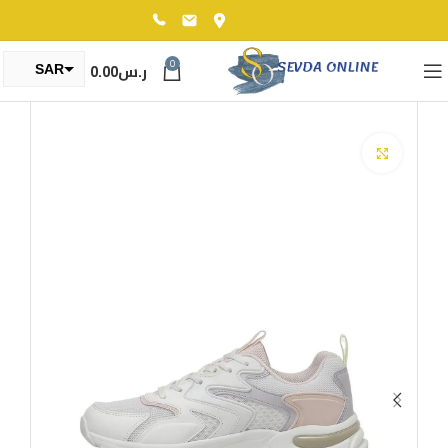
0
ر.س
0.00
SAR
TRY
Click to enlarge