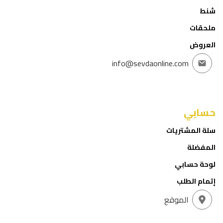
شنط
ملحقات
العروض
info@sevdaonline.com
حسابي
سلة المشتريات
المفضلة
لوحة حسابي
إتمام الطلب
الموقع