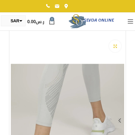
0
ر.س
0.00
SAR
TRY
Click to enlarge