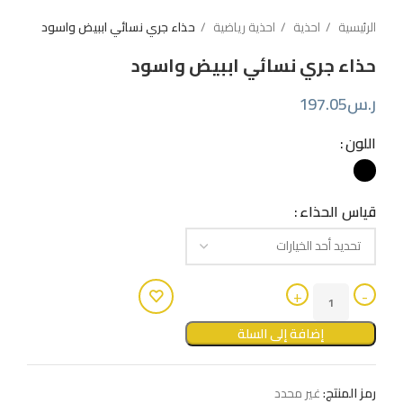
الرئيسية
احذية
احذية رياضية
حذاء جري نسائي اببيض واسود
حذاء جري نسائي اببيض واسود
ر.س
197.05
اللون
قياس الحذاء
إضافة إلى السلة
رمز المنتج:
غير محدد