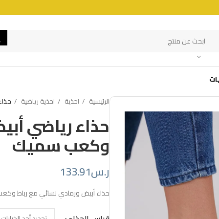
ات
الرئيسية
احذية
احذية رياضية
حذاء
حذاء رياضي أبي
وكعب سميك
ر.س
133.91
حذاء أبيض ورمادي نسائي مع رباط وكع
قياس الحذاء