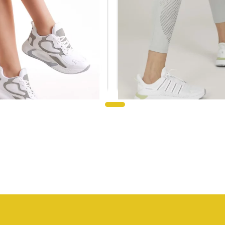
حذاء رياضي أبيض بكعب سميك لل
ر.س
99.69
اء جري نسائي اببيض واسود
ر.س
197.05