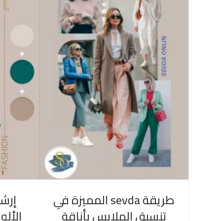
طريقة sevda المميزة في
إرشا
تنسيق الملابس بأناقة
الألو