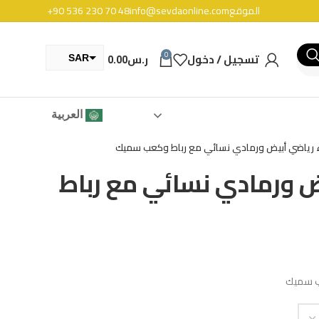
الموقع
info@sevdaonline.com
+90 536 230 70 48
0
تسجيل / دخول
ر.س
0.00
SAR
TRY
العربية
 رياضي أبيض ورمادي نسائي مع رباط وكعب سميك
ض ورمادي نسائي مع رباط
ب سميك