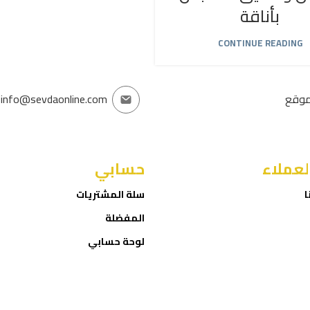
بأناقة
CONTINUE READING
موقع
info@sevdaonline.com
لعملاء
حسابي
ا
سلة المشتريات
المفضلة
لوحة حسابي
إتمام الطلب
ROID
Sevda Online Store
2025 CREATED BY
NET
. PREMIUM E-COMMERCE