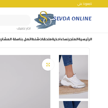
تابعونا علي
اختر تصنيف
الرئيسية
المتجر
نساء
احذية
ملحقات
شنط
اتصل بنا
سلة المشتري
Click to enlarge