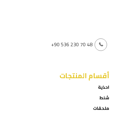
+90 536 230 70 48
أقسام المنتجات
احذية
شنط
ملحقات
العروض