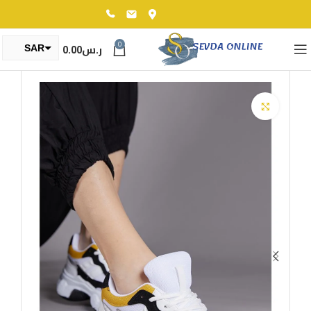
0
ر.س
0.00
SAR
TRY
Click to enlarge