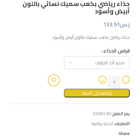
حذاء رياضي بكعب سميك نسائي باللون
أبيض وأسود
ر.س
133.91
حذاء رياضي بكعب سميك باللون أبيض وأسود
قياس الحذاء
إضافة إلى السلة
رمز المنتج:
SS00130
التصنيف:
احذية رياضية
Share: