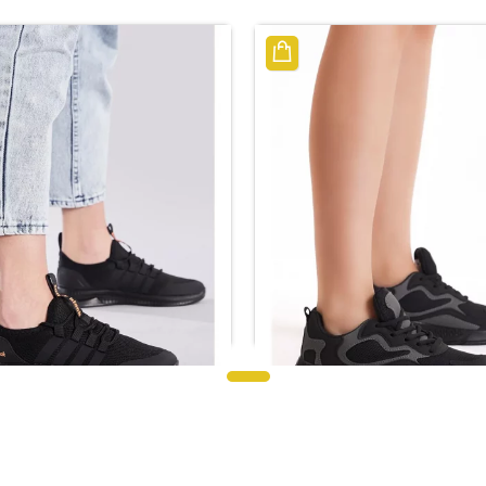
ياضي أسود بكعب سميك للجنسين
حذاء رياضي أسود للجنسين برب