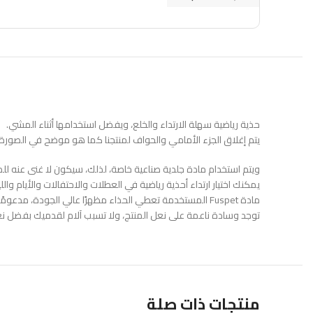
حذية رياضية سهلة الارتداء والخلع، ويفضل استخدامها أثناء المشي.
يتم إغلاق الجزء الأمامي والحواف لمنتجنا كما هو موضح في الصورة.
ويتم استخدام مادة جلدية صناعية خاصة، لذلك، سيكون لا غنى عنه ل
يمكنك اختيار ارتداء أحذية رياضية في العطلات والاحتفالات والأيام واللي
مادة Fuspet المستخدمة تعطي الحذاء مظهرًا عالي الجودة، مدعومًا بمادة لاصقة. لا ينفك أو يذوب أو يتدهور في ظل الظروف المناسبة.
توجد وسادة ناعمة على نعل المنتج، ولا تسبب آلام لقدميك بفضل نع
منتجات ذات صلة