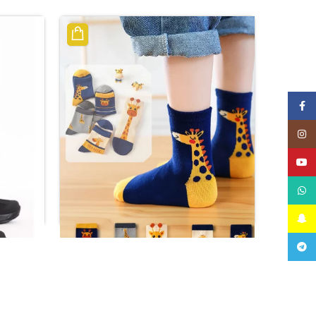
Facebook
Instagram
YouTube
WhatsApp
Snapchat
Telegram
حذاء ر