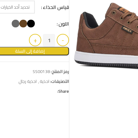
قياس الحذاء
اللون
إضافة إلى السلة
رمز المنتج:
SS00138
التصنيفات:
احذية
,
احذية رجال
Share: