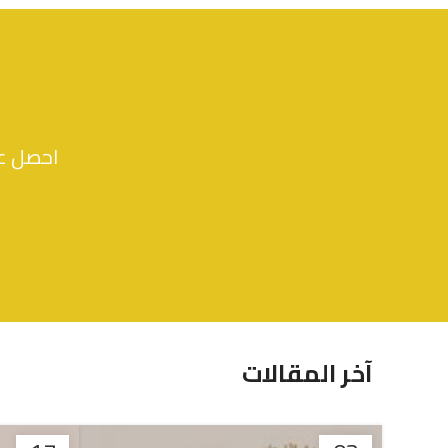
5 أزواج من جوارب الأطفال بنقش الزرافة
ر.س
14.40
احصل عل
آخر المقالات