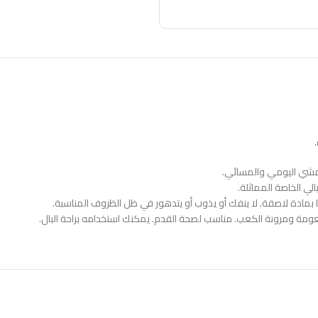
الوصف
معلومات إضافية
مراجعات (0)
لمشي اليومي والمسائي.
الي الخاصة المماثلة.
ومة ومرونة الكعب. مناسب لصحة القدم. يمكنك استخدامه براحة البال.