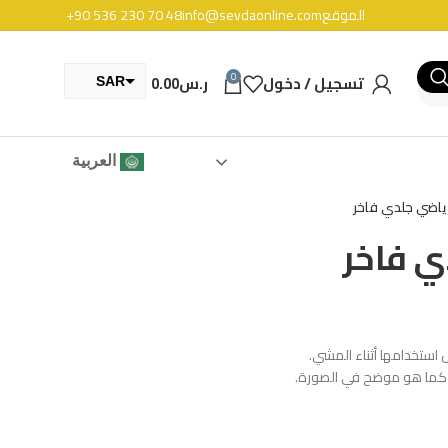
الموقع
info@sevdaonline.com
+90 536 230 70 48
0
تسجيل / دخول
ر.س
0.00
SAR
TRY
العربية
ياضي جلدي فاخر
ي فاخر
 استخدامها أثناء المشي.
نا كما هو موضح في الصورة.