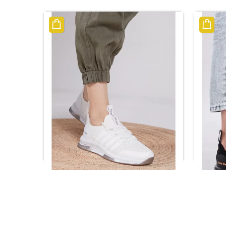
اط
حذاء رياضي باللون الأبيض للجنسين
حذاء ري