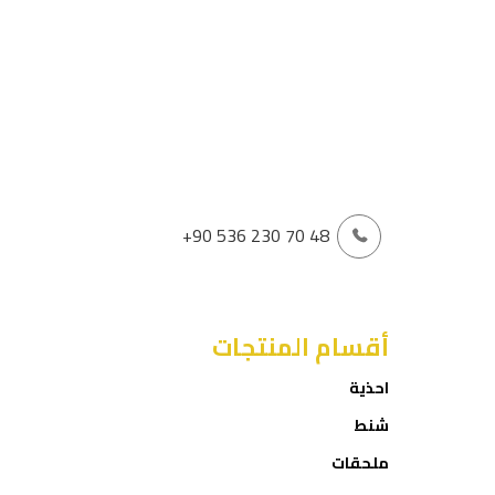
+90 536 230 70 48
أقسام المنتجات
احذية
شنط
ملحقات