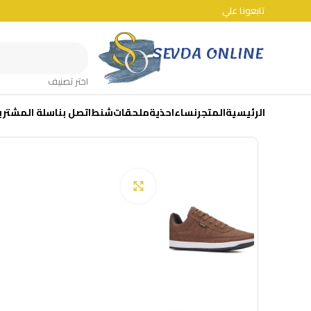
تابعونا علي
اختر تصنيف
الرئيسية
المتجر
نساء
احذية
ملحقات
شنط
اتصل بنا
سلة المشتري
Click to enlarge