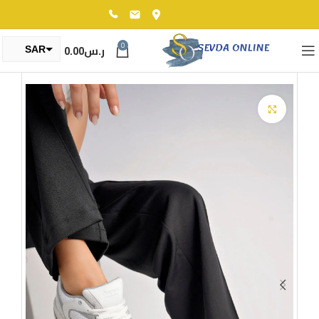
0
ر.س
0.00
SAR
TRY
Click to enlarge