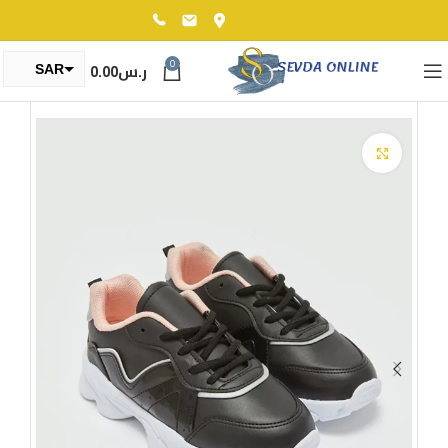
0
ر.س
0.00
SAR
TRY
Click to enlarge