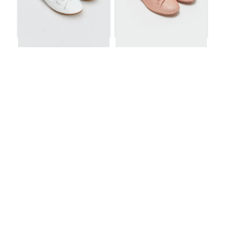
أحذية باليه للبنات باللون
أحذية باليه للبنات بتفاصيل
الوردي اللامع
فيونكة بيضاء
ر.س
63.36
ر.س
57.02