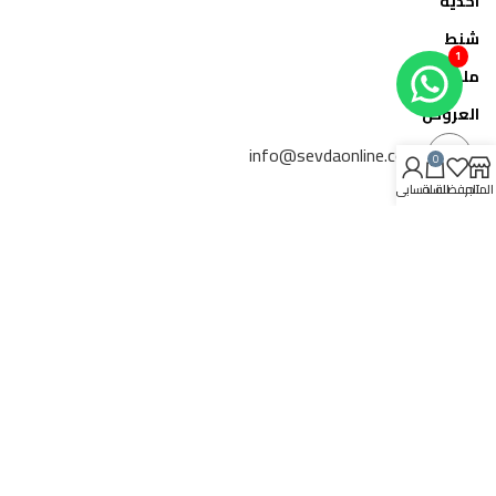
احذية
شنط
1
ملحقات
العروض
info@sevdaonline.com
0
المتجر
المفضلة
السلة
حسابي
حسابي
سلة المشتريات
المفضلة
لوحة حسابي
إتمام الطلب
الموقع