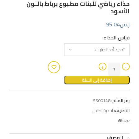
حذاء رياضي للبنات مطبوع برباط باللون
الأسود
ر.س
95.04
قياس الحذاء
إضافة إلى السلة
رمز المنتج:
SS00148
التصنيف:
احذية اطفال
Share:
الوصف