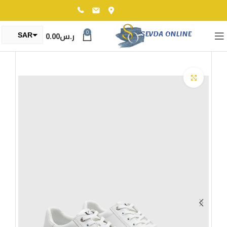
0
ر.س
0.00
SAR
TRY
Click to enlarge