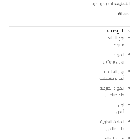
التصنيف:
احذية رياضية
Share:
الوصف
نوع الترابط
مربوط
المواد
بولي يوريثين
نوع القاعدة
أقدام مسطحة
المواد الخارجية
جلد صناعي
لون
أبيض
المادة العلوية
جلد صناعي
مادة البطانة