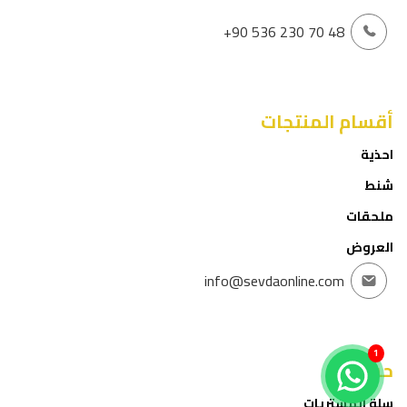
+90 536 230 70 48
أقسام المنتجات
احذية
شنط
ملحقات
العروض
info@sevdaonline.com
1
حسابي
سلة المشتريات