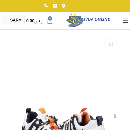
0
ر.س
0.00
SAR
TRY
Click to enlarge