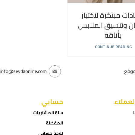
دات مبتكرة لاختيار
ان وتنسيق الملابس
بأناقة
CONTINUE READING
موقع
info@sevdaonline.com
لعملاء
حسابي
ا
سلة المشتريات
المفضلة
لوحة حسابي