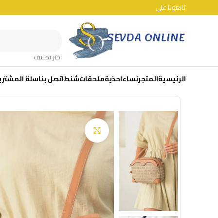
تابعونا علي
اختر تصنيف
الرئيسية
المتجر
نساء
احذية
ملحقات
شنط
اتصل بنا
سلة المشتري
Click to enlarge