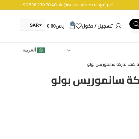
الموقع
info@sevdaonline.com
+90 536 230 70 48
0
تسجيل / دخول
ر.س
0.00
SAR
TRY
العربية
ة كتف ماركة سانموريس بولو
كة سانموريس بولو