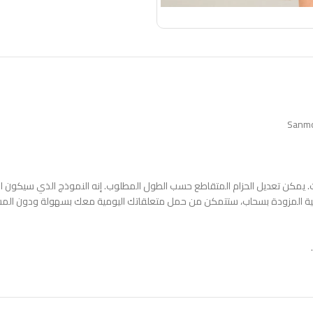
الوصف
معلومات إضافية
مراجعات (0)
ات. يمكن تعديل الحزام المتقاطع حسب الطول المطلوب. إنه النموذج الذي سيكون 
دنية المزودة بسحاب، ستتمكن من حمل متعلقاتك اليومية معك بسهولة ودون الم