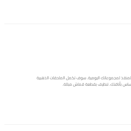
المنقذ لمجموعاتك اليومية. سوف تكمل الملحقات الذهبية
ساس بأناقتك. تنظيف بقطعة قماش مبللة.