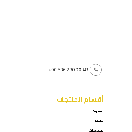
+90 536 230 70 48
أقسام المنتجات
احذية
شنط
ملحقات