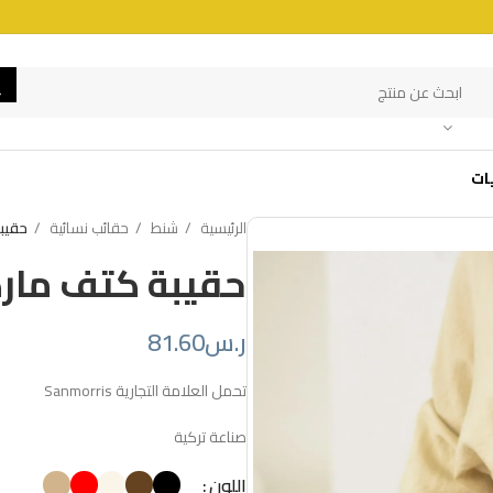
ات
الرئيسية
شنط
حقائب نسائية
حقيب
حقيبة كتف مار
ر.س
81.60
تحمل العلامة التجارية Sanmorris
صناعة تركية
اللون