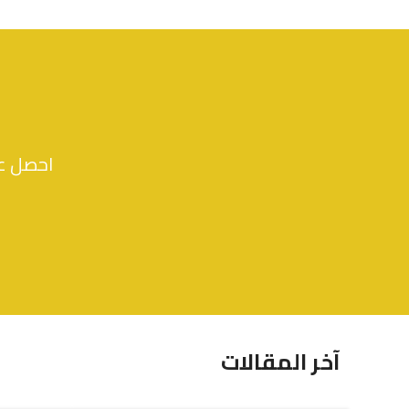
حقيبة صغيرة من الجلد الصناعي
حقيبة
ر.س
109.30
احصل عل
آخر المقالات