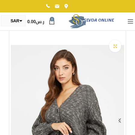
0
ر.س
0.00
SAR
TRY
Click to enlarge