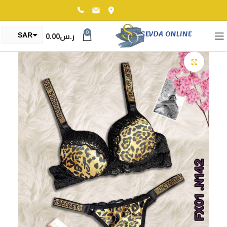
0
ر.س
0.00
SAR
TRY
Click to enlarge