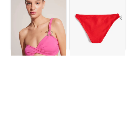
بيكيني سفلي مزخرف بخصر
عادي
بيكيني علوي بكتف واحد
ر.س
41.66
ر.س
148.80