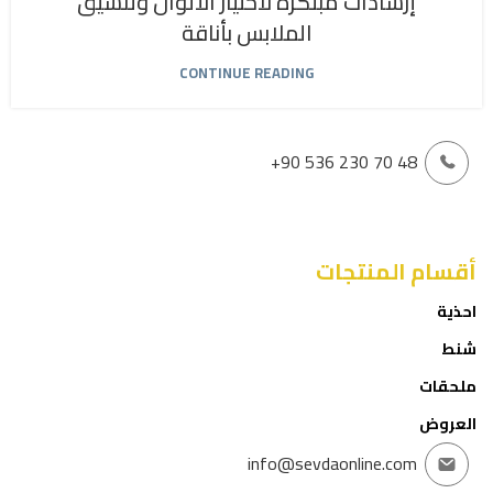
إرشادات مبتكرة لاختيار الألوان وتنسيق
الملابس بأناقة
CONTINUE READING
+90 536 230 70 48
أقسام المنتجات
احذية
شنط
ملحقات
العروض
info@sevdaonline.com