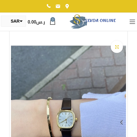
0
ر.س
0.00
SAR
TRY
Click to enlarge