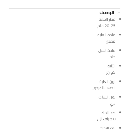
الوصف
قطر العلبة
20-25 ملم
مادة العلبة
معدن
مادة الحبل
جلد
الآلية
كوارتز
لون العلبة
الذهب الوردي
لون السلك
بني
ضد للماء
0 صراف آلي
نوع الزجاج