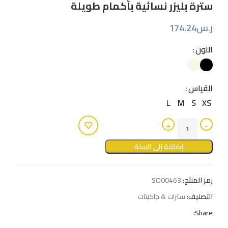
سترة بليزر نسائية بأكمام طويلة
ر.س
174.24
اللون
القياس
L
M
S
XS
إضافة إلى السلة
رمز المنتج:
SO00463
التصنيف:
سترات & جاكيتات
Share: