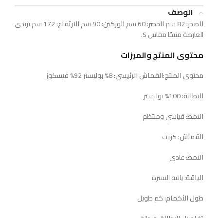
الوصف
الصدر:
82 سم
الخصر:
60 سم
الوركين:
90 سم
الارتفاع:
172 سم ترتدي
العارضة منتجًا مقاس
S.
محتوى المنتج والميزات
محتوى المنتج:
القماش الرئيسي:
8% بوليستر 92% فيسكوز
البطانة:
100% بوليستر
النمط:
قياسي ومنتظم
القماش:
كريب
النمط:
عادي
الياقة:
ياقة السترة
طول الأكمام:
كم طويل