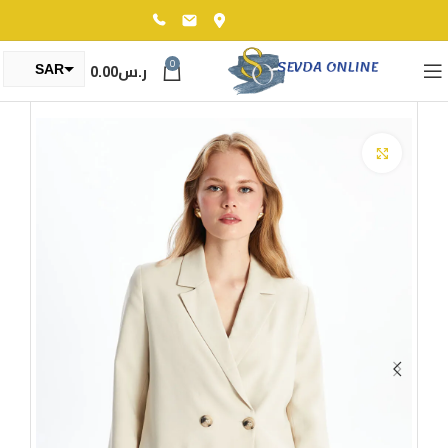
0
ر.س
0.00
SAR
TRY
Click to enlarge