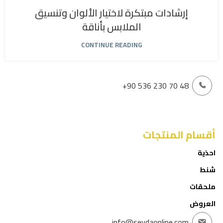
إرشادات مبتكرة لاختيار الألوان وتنسيق
الملابس بأناقة
CONTINUE READING
+90 536 230 70 48
أقسام المنتجات
احذية
شنط
ملحقات
العروض
info@sevdaonline.com