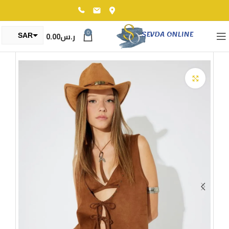
0
ر.س
0.00
SAR
TRY
Click to enlarge