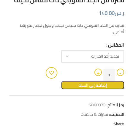
سترة من الجلد السويدي ذات مقاس نحيف
ر.س
148.80
سترة من الجلد السويدي ذات مقاس نحيف وطول قصير مع رباط
أمامي.
المقاس
إضافة إلى السلة
رمز المنتج:
SO00379
التصنيف:
سترات & جاكيتات
Share: