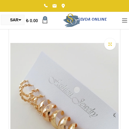
0
₺
0.00
SAR
TRY
Click to enlarge