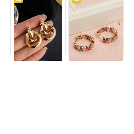
أقراط ملونة نسائية
أقراط نسائية الفاخرة ذات
المصنوعة من الفولاذ
الدوائر المتشابكة باللون
المقاوم للصدأ
الذهبي
ر.س
50.67
ر.س
10.28