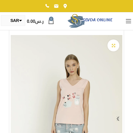
0
ر.س
0.00
SAR
TRY
Click to enlarge