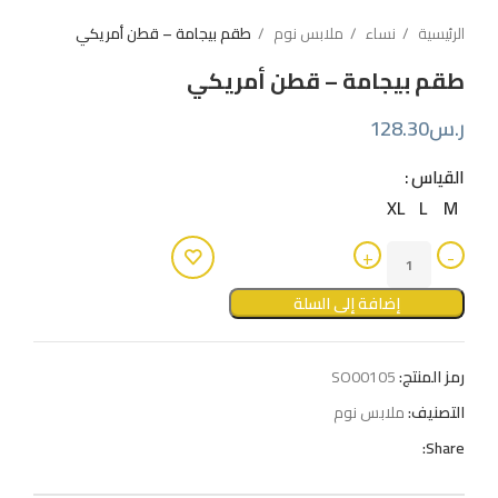
الرئيسية
نساء
ملابس نوم
طقم بيجامة – قطن أمريكي
طقم بيجامة – قطن أمريكي
ر.س
128.30
القياس
XL
L
M
إضافة إلى السلة
رمز المنتج:
SO00105
التصنيف:
ملابس نوم
Share: