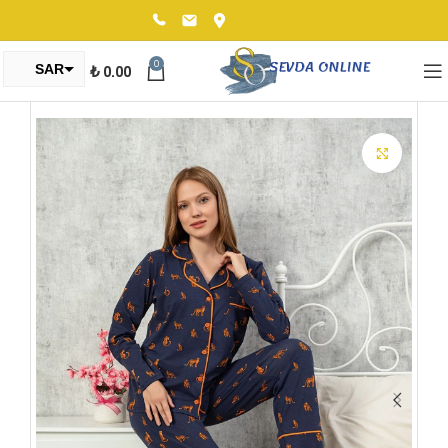
0
₺
0.00
SAR
TRY
Click to enlarge