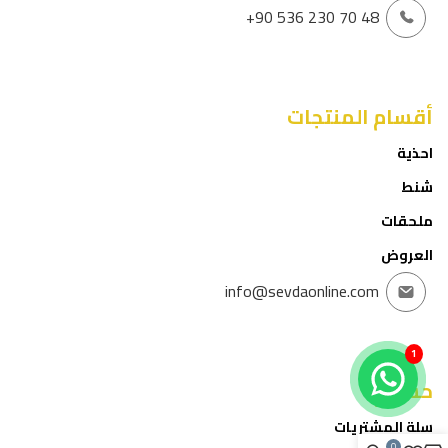
+90 536 230 70 48
أقسام المنتجات
احذية
شنط
ملحقات
العروض
info@sevdaonline.com
1
حسابي
سلة المشتريات
0