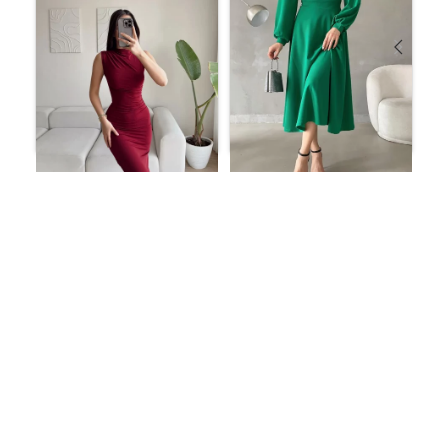
فستان بأكمام منفوخة
فستان بفتحة خلفية – أحمر
ورقبة دائرية ​​من قماش
كلاريت
الكريب المستورد
ر.س
104.39
ر.س
134.62