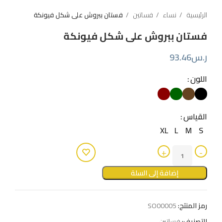
الرئيسية
نساء
فساتين
فستان ببروش على شكل فيونكة
فستان ببروش على شكل فيونكة
ر.س
93.46
اللون
القياس
XL
L
M
S
إضافة إلى السلة
رمز المنتج:
SO00005
التصنيف:
فساتين