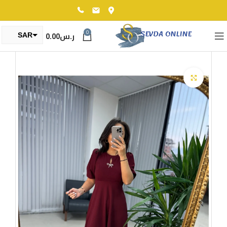
0
ر.س
0.00
SAR
TRY
Click to enlarge