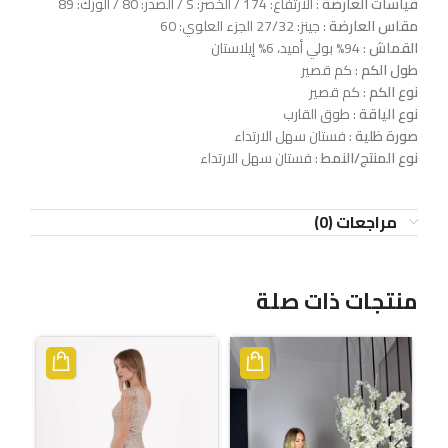
قياسات العارضة
: الارتفاع: 174 / الخصر: S / الصدر: 80 / الورك: 89
مقاس العارضة
: جينز: 27/32 الجزء العلوي: 60
القماش
: 94% بولي أميد، 6% إيلاستان
طول الكم
: كم قصير
نوع الكم
: كم قصير
نوع الياقة
: طوق القارب
صورة ظلية
: فستان سهل الارتداء
نوع المنتج/النمط
: فستان سهل الارتداء
مراجعات (0)
منتجات ذات صلة