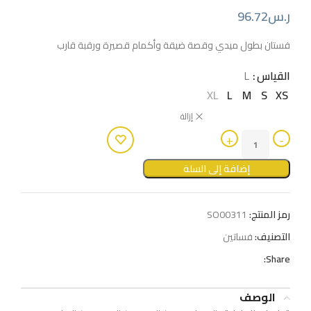
ر.س
96.72
فستان بطول ميدي وقصة ضيقة وأكمام قصيرة ورقبة قارب
القياس
L
XL
L
M
S
XS
إزالة
إضافة إلى السلة
رمز المنتج:
SO00311
التصنيف:
فساتين
Share:
الوصف