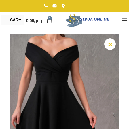
0
ر.س
0.00
SAR
TRY
Click to enlarge