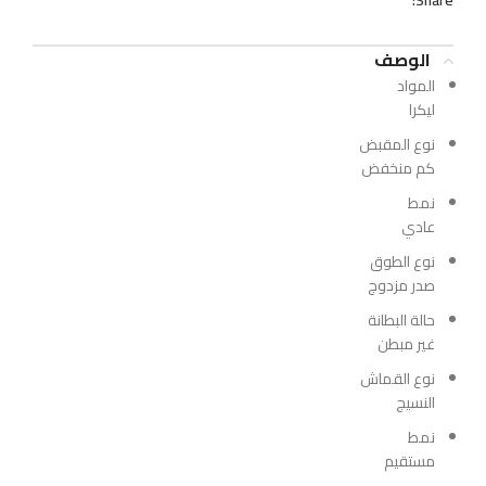
Share:
الوصف
المواد
ليكرا
نوع المقبض
كم منخفض
نمط
عادي
نوع الطوق
صدر مزدوج
حالة البطانة
غير مبطن
نوع القماش
النسيج
نمط
مستقيم