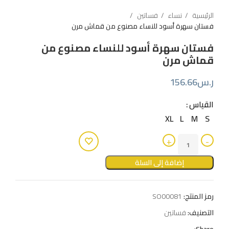
الرئيسية
نساء
فساتين
فستان سهرة أسود للنساء مصنوع من قماش مرن
فستان سهرة أسود للنساء مصنوع من
قماش مرن
ر.س
156.66
القياس
XL
L
M
S
إضافة إلى السلة
رمز المنتج:
SO00081
التصنيف:
فساتين