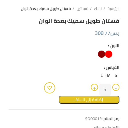
الرئيسية
نساء
فساتين
فستان طويل سميك بعدة الوان
فستان طويل سميك بعدة الوان
ر.س
308.77
اللون
القياس
L
M
S
إضافة إلى السلة
رمز المنتج:
SO00019
التصنيف:
فساتين