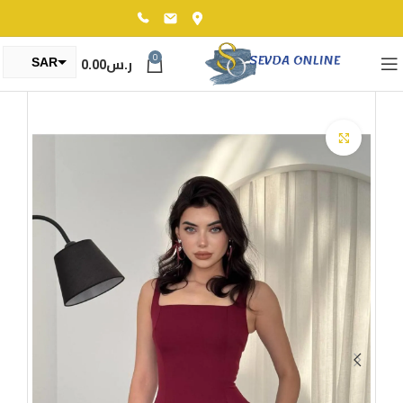
0
ر.س
0.00
SAR
TRY
Click to enlarge