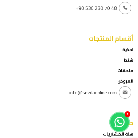
+90 536 230 70 48
أقسام المنتجات
احذية
شنط
ملحقات
العروض
info@sevdaonline.com
1
حسابي
سلة المشتريات