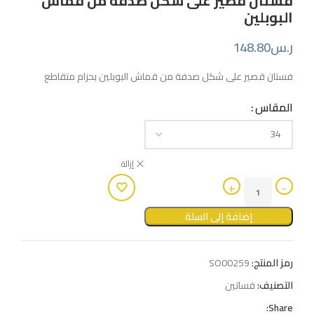
فستان قصير على شكل صدفة من قماش
البوبلين
ر.س
148.80
فستان قصير على شكل صدفة من قماش البوبلين بحزام متقاطع
المقاس
إزالة
إضافة إلى السلة
رمز المنتج:
SO00259
التصنيف:
فساتين
Share: