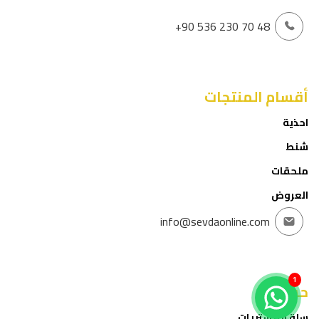
+90 536 230 70 48
أقسام المنتجات
احذية
شنط
ملحقات
العروض
info@sevdaonline.com
1
حسابي
سلة المشتريات