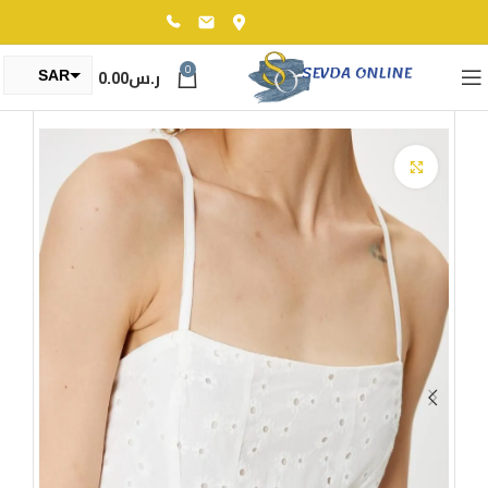
0
ر.س
0.00
SAR
TRY
Click to enlarge